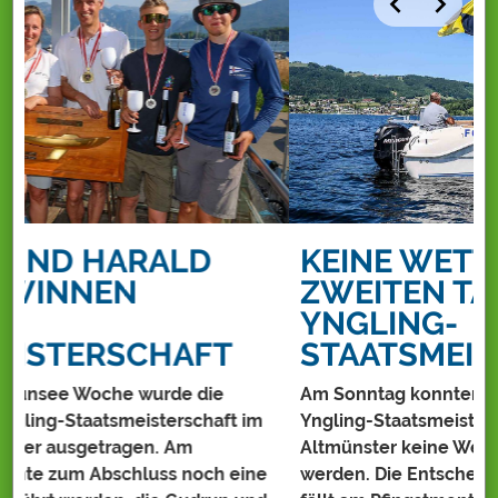
KEINE WETTFAHRTEN AM
ZWEITEN TAG DER
YNGLING-
STAATSMEISTERSCHAFT
Am Sonntag konnten bei der Österreichischen
V
Yngling-Staatsmeisterschaft im Segelclub
Ö
Altmünster keine Wettfahrten durchgeführt
R
e
werden. Die Entscheidung über den Regattasieg
A