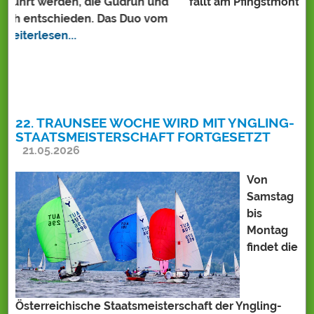
d
fällt am Pfingstmontag....
» weiterlesen...
H
m
m
G
22. TRAUNSEE WOCHE WIRD MIT YNGLING-
STAATSMEISTERSCHAFT FORTGESETZT
21.05.2026
Von
Samstag
bis
Montag
findet die
Österreichische Staatsmeisterschaft der Yngling-