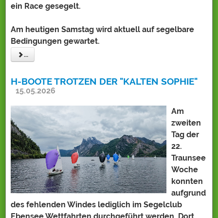
ein Race gesegelt.
Am heutigen Samstag wird aktuell auf segelbare
Bedingungen gewartet.
...
H-BOOTE TROTZEN DER "KALTEN SOPHIE"
15.05.2026
Am
zweiten
Tag der
22.
Traunsee
Woche
konnten
aufgrund
des fehlenden Windes lediglich im Segelclub
Ebensee Wettfahrten durchgeführt werden. Dort