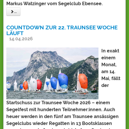
Markus Watzinger vom Segelclub Ebensee.
...
COUNTDOWN ZUR 22. TRAUNSEE WOCHE
LÄUFT
14.04.2026
In exakt
einem
Monat,
am 14.
Mai, fällt
der
Startschuss zur Traunsee Woche 2026 – einem
Segelfest mit hunderten Teilnehmer:innen. Auch
heuer werden in den fünf am Traunsee ansässigen
Segelclubs wieder Regatten in 13 Bootsklassen